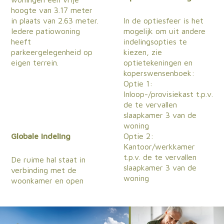
hoogte van 3.17 meter
in plaats van 2.63 meter.
In de optiesfeer is het
Iedere patiowoning
mogelijk om uit andere
heeft
indelingsopties te
parkeergelegenheid op
kiezen, zie
eigen terrein.
optietekeningen en
koperswensenboek:
Optie 1:
Inloop-/provisiekast t.p.v.
de te vervallen
slaapkamer 3 van de
woning
Globale indeling
Optie 2:
Kantoor/werkkamer
t.p.v. de te vervallen
De ruime hal staat in
slaapkamer 3 van de
verbinding met de
woning
woonkamer en open