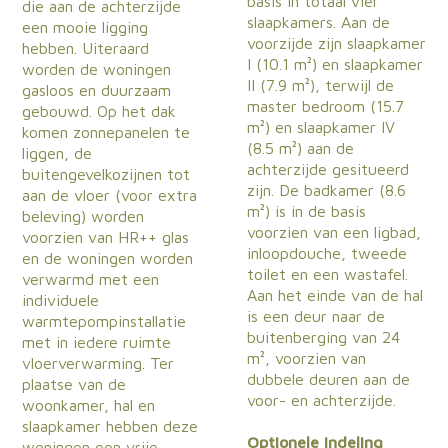
basis in totaal vier
die aan de achterzijde
slaapkamers. Aan de
een mooie ligging
voorzijde zijn slaapkamer
hebben. Uiteraard
I (10.1 m²) en slaapkamer
worden de woningen
II (7.9 m²), terwijl de
gasloos en duurzaam
master bedroom (15.7
gebouwd. Op het dak
m²) en slaapkamer IV
komen zonnepanelen te
(8.5 m²) aan de
liggen, de
achterzijde gesitueerd
buitengevelkozijnen tot
zijn. De badkamer (8.6
aan de vloer (voor extra
m²) is in de basis
beleving) worden
voorzien van een ligbad,
voorzien van HR++ glas
inloopdouche, tweede
en de woningen worden
toilet en een wastafel.
verwarmd met een
Aan het einde van de hal
individuele
is een deur naar de
warmtepompinstallatie
buitenberging van 24
met in iedere ruimte
m², voorzien van
vloerverwarming. Ter
dubbele deuren aan de
plaatse van de
voor- en achterzijde.
woonkamer, hal en
slaapkamer hebben deze
Optionele indeling
woningen een vrije