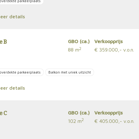
overdekte parkeerplaats
er details
e B
GBO (ca.)
Verkoopprijs
2
88 m
€ 359.000,- v.o.n.
overdekte parkeerplaats
Balkon met uniek uitzicht
er details
e C
GBO (ca.)
Verkoopprijs
2
102 m
€ 405.000,- v.o.n.