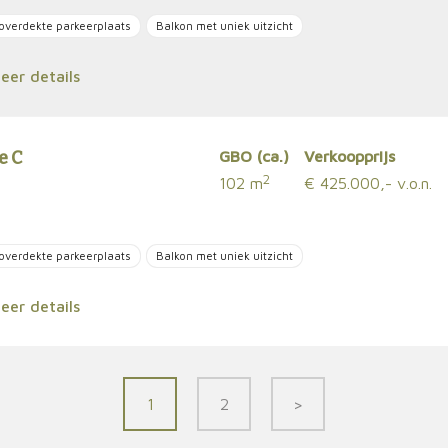
overdekte parkeerplaats
Balkon met uniek uitzicht
er details
e C
GBO (ca.)
Verkoopprijs
2
102 m
€ 425.000,- v.o.n.
overdekte parkeerplaats
Balkon met uniek uitzicht
er details
1
2
>