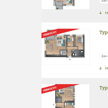
Één 
Me
Typ
VERKOCHT
Één 
Me
Typ
VERKOCHT