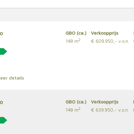
io
GBO (ca.)
Verkoopprijs
2
148 m
€ 609.950,- v.o.n.
er details
io
GBO (ca.)
Verkoopprijs
2
148 m
€ 639.950,- v.o.n.