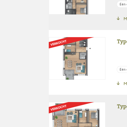
Één 
Me
Typ
VERKOCHT
Één 
Me
Typ
VERKOCHT