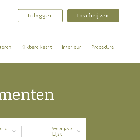
Inloggen
Inschrijven
teren
Klikbare kaart
Interieur
Procedure
ementen
houd
Weergave
Lijst