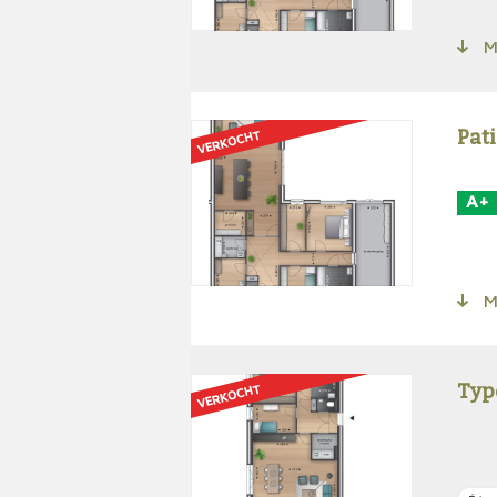
Me
Pat
VERKOCHT
A+
Me
Typ
VERKOCHT