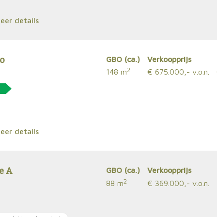
er details
io
GBO (ca.)
Verkoopprijs
2
148 m
€ 675.000,- v.o.n.
er details
e A
GBO (ca.)
Verkoopprijs
2
88 m
€ 369.000,- v.o.n.