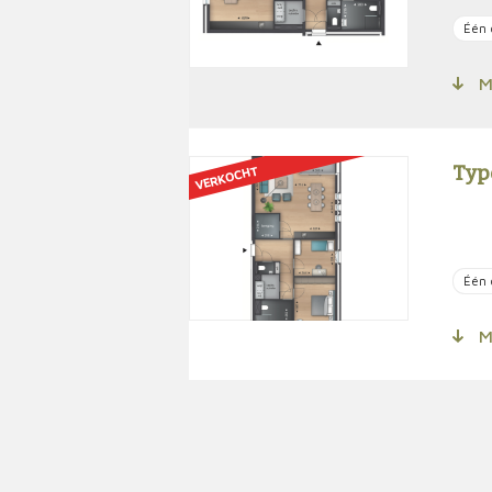
Één 
Me
Typ
VERKOCHT
Één 
Me