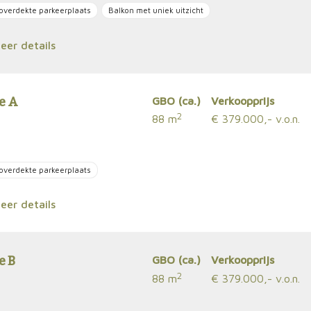
overdekte parkeerplaats
Balkon met uniek uitzicht
er details
e A
GBO (ca.)
Verkoopprijs
2
88 m
€ 379.000,- v.o.n.
overdekte parkeerplaats
er details
e B
GBO (ca.)
Verkoopprijs
2
88 m
€ 379.000,- v.o.n.